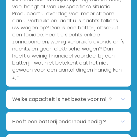
veel hangt af van uw specifieke situatie.
Produceert u overdag veel meer stroom
dan u verbruikt en laadt u 's nachts telkens
uw wagen op? Dan is een batterij absoluut
een topidee. Heeft u slechts enkele
zonnepanelen, weinig verbruik 's avonds en 's
nachts, en geen elektrische wagen? Dan
heeft u weinig financieel voordeel bij een
batterij... wat niet betekent dat het niet
gewoon voor een aantal dingen handig kan
Welke capaciteit is het beste voor mij ?
Wij zullen u een bepaalde capaciteit
Heeft een batterij onderhoud nodig ?
voorstellen aan de hand van informatie die
u ons bezorgt met betrekking tot uw