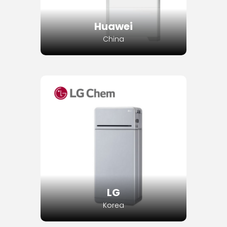
Huawei
China
LG
Korea