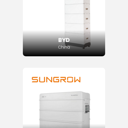
BYD
China